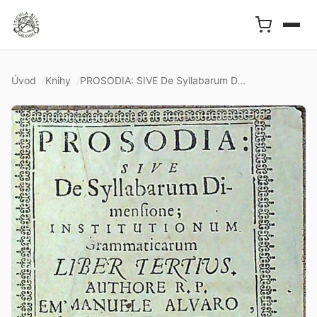
Úvod
Knihy
PROSODIA: SIVE De Syllabarum D...