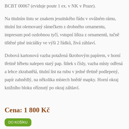
BCBT 00067 (eviduje poute 1 ex. v NK v Praze).
Na titulním listu se znakem jesuitského řádu v oválném rámu,
titulní list olemovaný rámečkem z drobného ornamentu,
impresum pod ozdobnou tyčí, vstupní lištza z ornamentů, tučně
tištěné plné iniciálky ve výši 2 řádků, živá záhlaví.
Dobová kartonová vazba potažená škrobovým papírem, v horní
třetině hřbetu nalepen starý pap. štítek s čísly, vazba místy odřená
a lehce zkrabatělá, titulní list na rubu v jedné třetině podlepený,
papír zahnědlý, na několika místech hnědé mapky. Horní okraj
knižního bloku oříznutý po okraj záhlaví.
Cena: 1 800 Kč