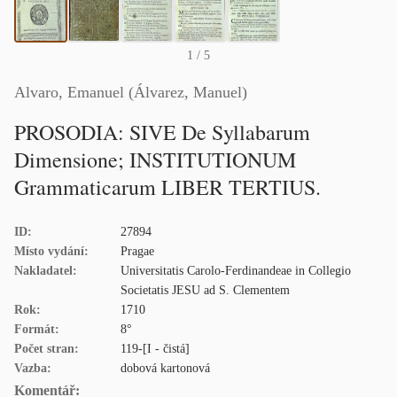
1
/ 5
Alvaro, Emanuel (Álvarez, Manuel)
PROSODIA: SIVE De Syllabarum
Dimensione; INSTITUTIONUM
Grammaticarum LIBER TERTIUS.
ID:
27894
Místo vydání:
Pragae
Nakladatel:
Universitatis Carolo-Ferdinandeae in Collegio
Societatis JESU ad S. Clementem
Rok:
1710
Formát:
8°
Počet stran:
119-[I - čistá]
Vazba:
dobová kartonová
Komentář: