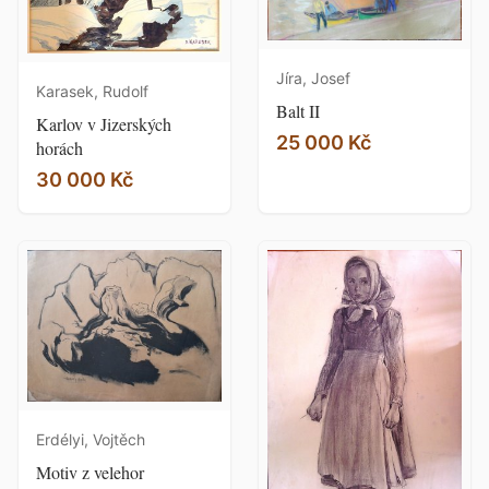
Jíra, Josef
Karasek, Rudolf
Balt II
Karlov v Jizerských
25 000 Kč
horách
30 000 Kč
Erdélyi, Vojtěch
Motiv z velehor