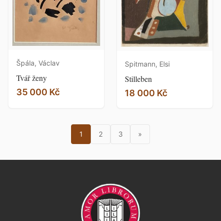
Špála, Václav
Spitmann, Elsi
Tvář ženy
Stilleben
35 000 Kč
18 000 Kč
1
2
3
»