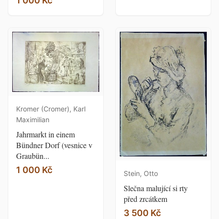
1 000 Kč
Kromer (Cromer), Karl
Maximilian
Jahrmarkt in einem
Bündner Dorf (vesnice v
Graubün...
1 000 Kč
Stein, Otto
Slečna malující si rty
před zrcátkem
3 500 Kč