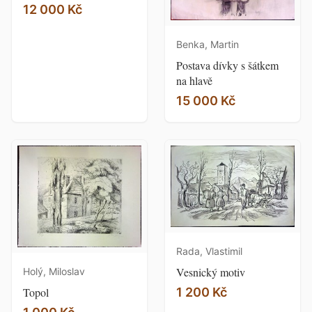
12 000 Kč
Benka, Martin
Postava dívky s šátkem
na hlavě
15 000 Kč
Rada, Vlastimil
Vesnický motiv
Holý, Miloslav
1 200 Kč
Topol