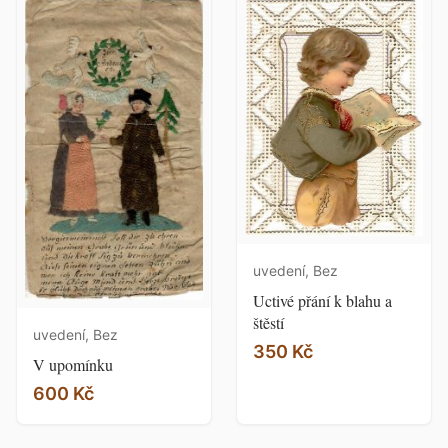
uvedení, Bez
Uctivé přání k blahu a
štěstí
uvedení, Bez
350 Kč
V upomínku
600 Kč