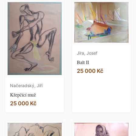
Jíra, Josef
Balt II
25 000 Kč
Načeradský, Jiří
Křepčící muž
25 000 Kč