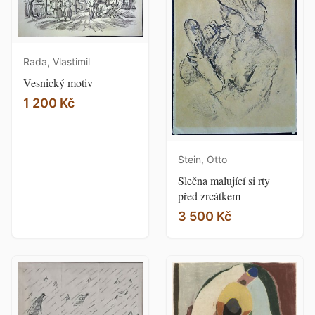
Rada, Vlastimil
Vesnický motiv
1 200 Kč
Stein, Otto
Slečna malující si rty
před zrcátkem
3 500 Kč