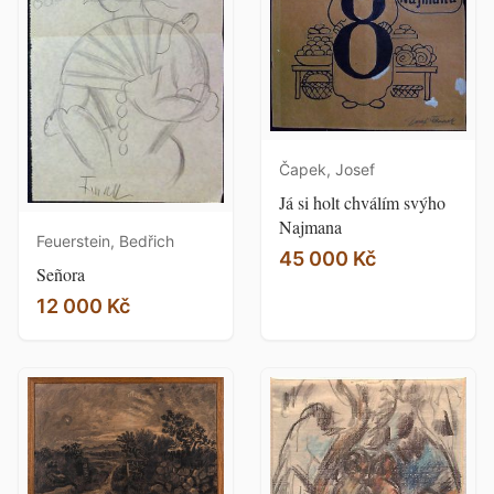
Čapek, Josef
Já si holt chválím svýho
Najmana
Feuerstein, Bedřich
45 000 Kč
Señora
12 000 Kč