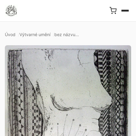
Úvod
Výtvarné umění
bez názvu...