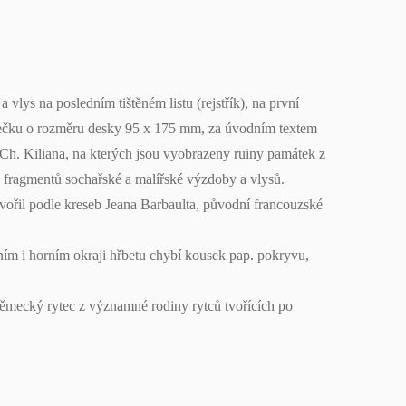
vlys na posledním tištěném listu (rejstřík), na první
ámečku o rozměru desky 95 x 175 mm, za úvodním textem
 Ch. Kiliana, na kterých jsou vyobrazeny ruiny památek z
 fragmentů sochařské a malířské výzdoby a vlysů.
tvořil podle kreseb Jeana Barbaulta, původní francouzské
ím i horním okraji hřbetu chybí kousek pap. pokryvu,
německý rytec z významné rodiny rytců tvořících po