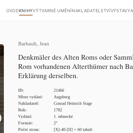
ÚVOD
KNIHY
VÝTVARNÉ UMĚNÍ
NAKLADATELSTVÍ
VÝSTAVY
A
Barbault, Jean
Denkmäler des Alten Roms oder Samml
Rom vorhandenen Alterthümer nach Bar
Erklärung derselben.
ID:
21466
Místo vydání:
Augsburg
Nakladatel:
Conrad Heinrich Stage
Rok:
1782
Vydání:
1. německé
Formát:
2°
Počet stran:
[X]-40-[II] + 60 tabulí