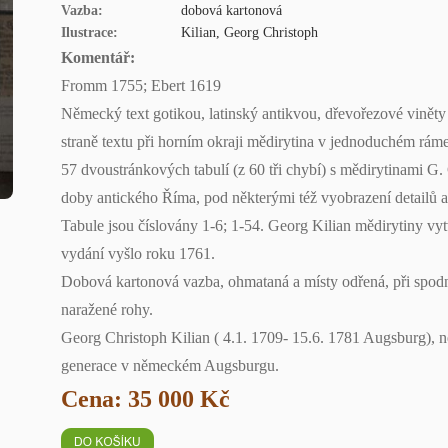
Vazba:
dobová kartonová
Ilustrace:
Kilian, Georg Christoph
Komentář:
Fromm 1755; Ebert 1619
Německý text gotikou, latinský antikvou, dřevořezové viněty a 
straně textu při horním okraji mědirytina v jednoduchém r
57 dvoustránkových tabulí (z 60 tři chybí) s mědirytinami G.
doby antického Říma, pod některými též vyobrazení detailů a
Tabule jsou číslovány 1-6; 1-54. Georg Kilian mědirytiny vy
vydání vyšlo roku 1761.
Dobová kartonová vazba, ohmataná a místy odřená, při spodn
naražené rohy.
Georg Christoph Kilian ( 4.1. 1709- 15.6. 1781 Augsburg), 
generace v německém Augsburgu.
Cena: 35 000 Kč