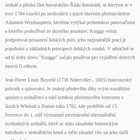
zednář a přední člen bavorského Řádu iluminátů, se kterými se v
roce 1784 rozešel po neshodách s jejich hlavním představitelem
Adamem Weishauptem, kterému vytýkal pedantskou panovačnost
a kterého podezříval ze skrytého jesuitství. Knigge velmi
podporoval prosazení lidských práv, jeho nejznámější prací je
pojednání o základních principech lidských vztahů. V němčině se
od té doby slovo "Knigge" začalo používat pro vyjádření dobrých
mravů či etiketu.
Jean Pierre Louis Beyerlé (1738 Niderviller - 1805) francouzský
právník a spisovatel. Je známý především díky svým rozsáhlým
spisům o zednářství a také kritikou přelomového konventu v
lázních Wilsbad u Hanau roku 1782, kde proběhlo od 15.
července do 1. září významné mezinárodní shromáždění
svobodných zednářů, které se stalo zásadním historickým
milníkem v zednářském hnutí a mělo zásadní vliv na jeho další