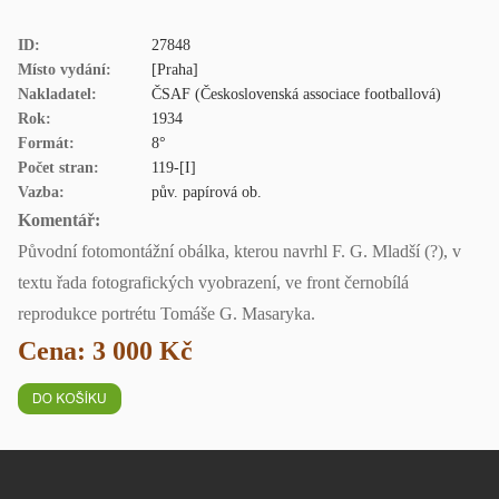
ID:
27848
Místo vydání:
[Praha]
Nakladatel:
ČSAF (Československá associace footballová)
Rok:
1934
Formát:
8°
Počet stran:
119-[I]
Vazba:
pův. papírová ob.
Komentář:
Původní fotomontážní obálka, kterou navrhl F. G. Mladší (?), v
textu řada fotografických vyobrazení, ve front černobílá
reprodukce portrétu Tomáše G. Masaryka.
Cena: 3 000 Kč