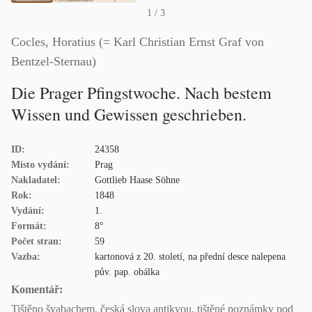
1
/ 3
Cocles, Horatius (= Karl Christian Ernst Graf von
Bentzel-Sternau)
Die Prager Pfingstwoche. Nach bestem
Wissen und Gewissen geschrieben.
ID:
24358
Místo vydání:
Prag
Nakladatel:
Gottlieb Haase Söhne
Rok:
1848
Vydání:
1.
Formát:
8°
Počet stran:
59
Vazba:
kartonová z 20. století, na přední desce nalepena
pův. pap. obálka
Komentář:
Tištěno švabachem, česká slova antikvou, tištěné poznámky pod