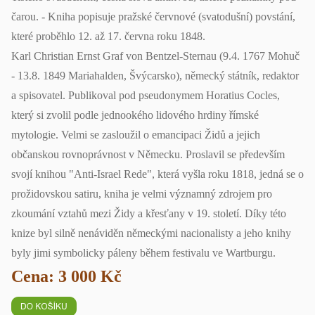
čarou. - Kniha popisuje pražské červnové (svatodušní) povstání,
které proběhlo 12. až 17. června roku 1848.
Karl Christian Ernst Graf von Bentzel-Sternau (9.4. 1767 Mohuč
- 13.8. 1849 Mariahalden, Švýcarsko), německý státník, redaktor
a spisovatel. Publikoval pod pseudonymem Horatius Cocles,
který si zvolil podle jednookého lidového hrdiny římské
mytologie. Velmi se zasloužil o emancipaci Židů a jejich
občanskou rovnoprávnost v Německu. Proslavil se především
svojí knihou "Anti-Israel Rede", která vyšla roku 1818, jedná se o
prožidovskou satiru, kniha je velmi významný zdrojem pro
zkoumání vztahů mezi Židy a křesťany v 19. století. Díky této
knize byl silně nenáviděn německými nacionalisty a jeho knihy
byly jimi symbolicky páleny během festivalu ve Wartburgu.
Cena: 3 000 Kč