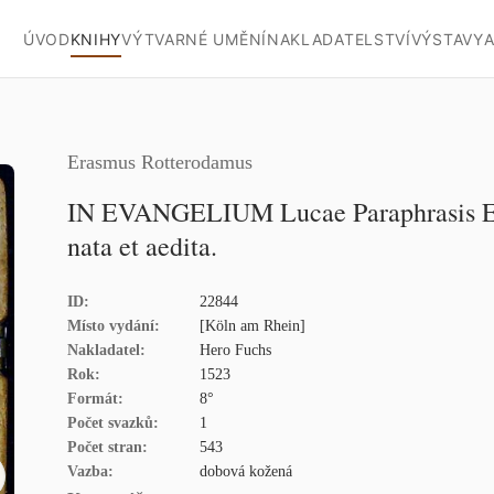
ÚVOD
KNIHY
VÝTVARNÉ UMĚNÍ
NAKLADATELSTVÍ
VÝSTAVY
A
Erasmus Rotterodamus
IN EVANGELIUM Lucae Paraphrasis Er
nata et aedita.
ID:
22844
Místo vydání:
[Köln am Rhein]
Nakladatel:
Hero Fuchs
Rok:
1523
Formát:
8°
Počet svazků:
1
Počet stran:
543
Vazba:
dobová kožená