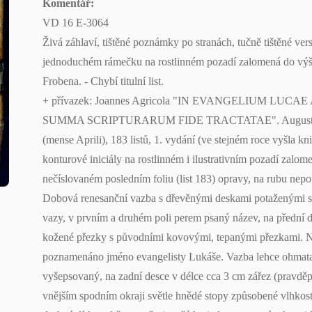
Komentář:
VD 16 E-3064
Živá záhlaví, tištěné poznámky po stranách, tučně tištěné ver
jednoduchém rámečku na rostlinném pozadí zalomená do výše 
Frobena. - Chybí titulní list.
+ přívazek: Joannes Agricola "IN EVANGELIUM LU
SUMMA SCRIPTURARUM FIDE TRACTATAE". Augustae Vin
(mense Aprili), 183 listů, 1. vydání (ve stejném roce vyšla kn
konturové iniciály na rostlinném i ilustrativním pozadí zalo
nečíslovaném posledním foliu (list 183) opravy, na rubu nepot
Dobová renesanční vazba s dřevěnými deskami potaženými svě
vazy, v prvním a druhém poli perem psaný název, na přední 
kožené přezky s původními kovovými, tepanými přezkami. Na
poznamenáno jméno evangelisty Lukáše. Vazba lehce ohmataná
vyšepsovaný, na zadní desce v délce cca 3 cm zářez (pravděp
vnějším spodním okraji světle hnědé stopy způsobené vlhkost