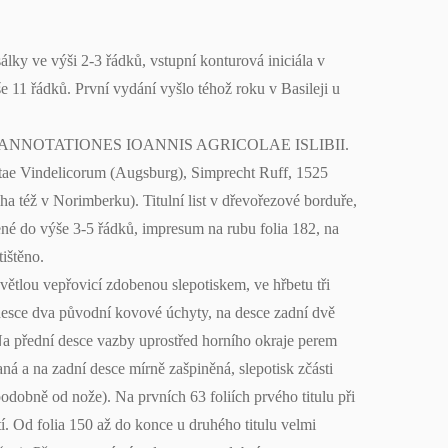
sálky ve výši 2-3 řádků, vstupní konturová iniciála v
11 řádků. První vydání vyšlo téhož roku v Basileji u
CAE ANNOTATIONES IOANNIS AGRICOLAE ISLIBII.
delicorum (Augsburg), Simprecht Ruff, 1525
iha též v Norimberku). Titulní list v dřevořezové borduře,
mené do výše 3-5 řádků, impresum na rubu folia 182, na
ištěno.
tlou vepřovicí zdobenou slepotiskem, ve hřbetu tři
desce dva původní kovové úchyty, na desce zadní dvě
 přední desce vazby uprostřed horního okraje perem
 a na zadní desce mírně zašpiněná, slepotisk zčásti
odobně od nože). Na prvních 63 foliích prvého titulu při
í. Od folia 150 až do konce u druhého titulu velmi