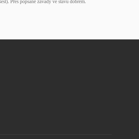
šest). Přes popsané závady ve stavu dobrém.