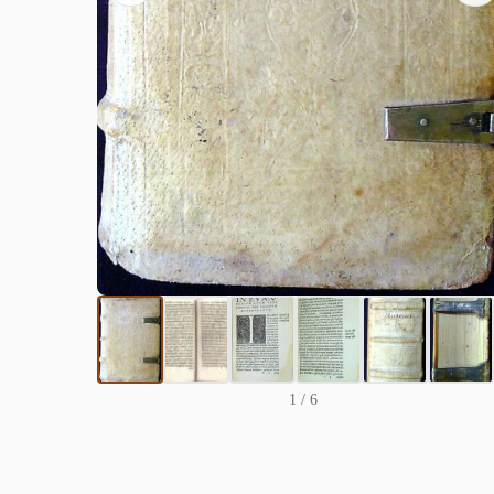
1
/ 6