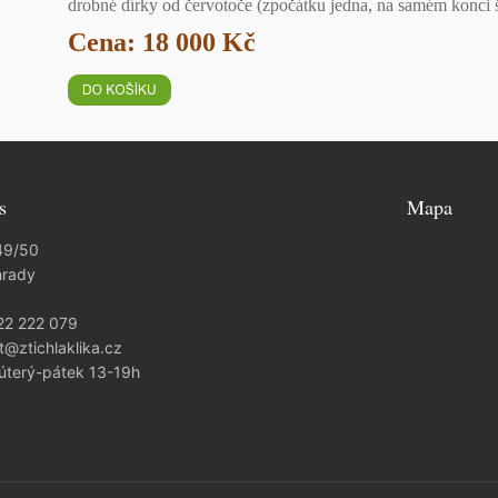
drobné dírky od červotoče (zpočátku jedna, na samém konci 
Cena: 18 000 Kč
s
Mapa
49/50
hrady
22 222 079
t@ztichlaklika.cz
 úterý-pátek 13-19h