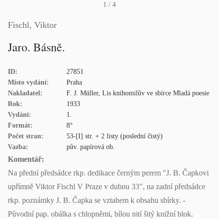
1
/ 4
Fischl, Viktor
Jaro. Básně.
ID:
27851
Místo vydání:
Praha
Nakladatel:
F. J. Müller, Lis knihomilův ve sbírce Mladá poesie
Rok:
1933
Vydání:
1.
Formát:
8°
Počet stran:
53-[I] str. + 2 listy (poslední čistý)
Vazba:
pův. papírová ob.
Komentář:
Na přední předsádce rkp. dedikace černým perem "J. B. Čapkovi
upřímně Viktor Fischl V Praze v dubnu 33", na zadní předsádce
rkp. poznámky J. B. Čapka se vztahem k obsahu sbírky. -
Původní pap. obálka s chlopněmi, bílou nití šitý knižní blok.