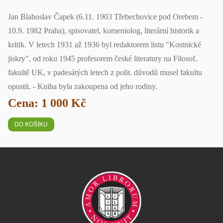
Jan Blahoslav Čapek (6.11. 1903 Třebechovice pod Orebem -
10.9. 1982 Praha), spisovatel, komeniolog, literární historik a
kritik. V letech 1931 až 1936 byl redaktorem listu "Kostnické
jiskry", od roku 1945 profesorem české literatury na Filosof.
fakultě UK, v padesátých letech z polit. důvodů musel fakultu
opustit. - Kniha byla zakoupena od jeho rodiny.
Cena: 1 000 Kč