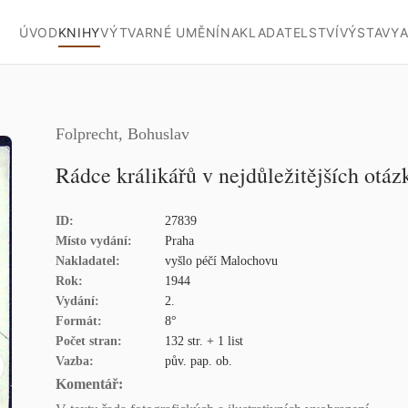
ÚVOD
KNIHY
VÝTVARNÉ UMĚNÍ
NAKLADATELSTVÍ
VÝSTAVY
A
Folprecht, Bohuslav
Rádce králikářů v nejdůležitějších otá
ID:
27839
Místo vydání:
Praha
Nakladatel:
vyšlo péčí Malochovu
Rok:
1944
Vydání:
2.
Formát:
8°
Počet stran:
132 str. + 1 list
Vazba:
pův. pap. ob.
Komentář: