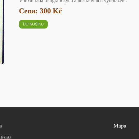
V textu řada fotografických a ilustrativních vyobrazení.
Cena: 300 Kč
s
Mapa
49/50