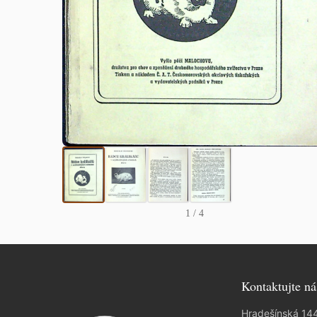
1
/ 4
Kontaktujte ná
Hradešínská 14