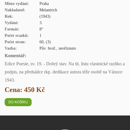
Místo vydání:
Praha
Nakladatel:
Melantrich
Rok:
(1943)
Vydání:
3.
Formát:
8°
Počet svazků:
1
Počet stran:
60, (3)
Vazba:
Pův. brož., neoříznuto
Komentář:
Edice Poesie, sv. 19. - Dobrý stav. Na tit. listu vlastnické razítko a
podpis, na předsádce rkp. dedikace autora téže osobě na Vánoce
1943.
Cena: 450 Kč