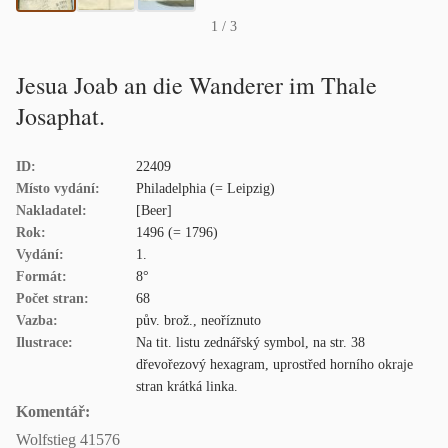
1
/ 3
Jesua Joab an die Wanderer im Thale
Josaphat.
ID:
22409
Místo vydání:
Philadelphia (= Leipzig)
Nakladatel:
[Beer]
Rok:
1496 (= 1796)
Vydání:
1.
Formát:
8°
Počet stran:
68
Vazba:
pův. brož., neoříznuto
Ilustrace:
Na tit. listu zednářský symbol, na str. 38
dřevořezový hexagram, uprostřed horního okraje
stran krátká linka.
Komentář:
Wolfstieg 41576