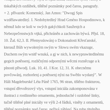
tiskařských ozdůbek, tištěné poznámky pod čarou, paragrafy.
+ 2. přívazek: Komenský, Jan Amos: "Dwogj Spis
wzdělawatedlný. I. Nedobytedlný Hrad Gméno Hospodinowo, k
němuž kdo se koli w swých gakýchkoli Sauženjch a
Nebezpečenstwjch vtjká, přichráněn a zachowán býwá. Přjsl. 18,
10. Žal. 62,3. II. Přemysslowánj o Dokonalosti Křesťanské,
kterauž Bůh wywoleným swým w Slowu swém vkazuge,
Duchem swým wnitř wnuká, a gj w nich, k newyprawitedlnému
gegich potěssenj, rozličnými odpornými wěcmi rozněcuge a k
plnosti přiwodj. Luk. 10, 41. I Kor. 12, 31. K obecnému
povčowánj, rozhorlenj a potěssenj nýni na Swětlo wydaný". W
Háli Magdeburské Léta Páně 1765, 96 stran, tištěno frakturou,
vstupní dřevořezový vlys, vstupní iniciála zakomponována v
ilustraci z rostlinného ornamentu, jednoduché i ozdobné linky,
tučně tištěné plné iniciály ve výši 2-4 řádků, viněty z ornamentů,
tištěné poznámky pod čarou, neživá záhlaví. Na rubu titulního