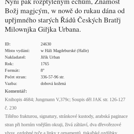
Nyni pak rozptyleným echům, Známost
Božj magjcým, w nowě do rukau dána od
upřjmného starých Řádů Českých Bratřj
Milownjka Giřjka Urbana.
ID:
24630
Místo vydání:
w Háli Magdeburské (Halle)
Nakladatel:
Jiřík Urban
Rok:
1765
Formát:
8°
Počet stran:
336-57-96 str.
Vazba:
dobová kožená
Komentář:
Knihopis 4684; Jungmann V,379c; Soupis děl JAK str. 126-127
č. 230
Tištěno frakturou, signatury, stránkové kustody, arabská paginace
stran při horním vnějším okraji, živá záhlaví, dva dřevořezové
vlysy, ozdobné tyče a linky z ornamentů, tiskařské ozdůbky,