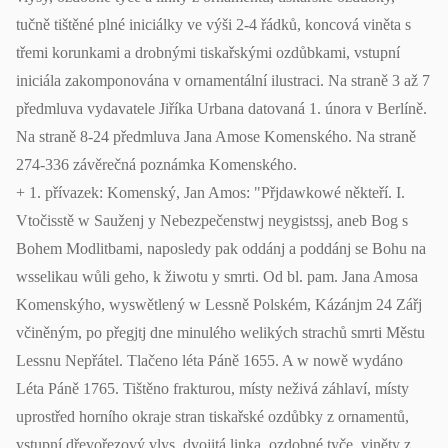
tučně tištěné plné iniciálky ve výši 2-4 řádků, koncová viněta s
třemi korunkami a drobnými tiskařskými ozdůbkami, vstupní
iniciála zakomponována v ornamentální ilustraci. Na straně 3 až 7
předmluva vydavatele Jiříka Urbana datovaná 1. února v Berlíně.
Na straně 8-24 předmluva Jana Amose Komenského. Na straně
274-336 závěrečná poznámka Komenského.
+ 1. přívazek: Komenský, Jan Amos: "Přjdawkowé někteří. I.
Vtočisstě w Sauženj y Nebezpečenstwj neygistssj, aneb Bog s
Bohem Modlitbami, naposledy pak oddánj a poddánj se Bohu na
wsselikau wůli geho, k žiwotu y smrti. Od bl. pam. Jana Amosa
Komenskýho, wyswětlený w Lessně Polském, Kázánjm 24 Zářj
včiněným, po přegjtj dne minulého welikých strachů smrti Městu
Lessnu Nepřátel. Tlačeno léta Páně 1655. A w nowě wydáno
Léta Páně 1765. Tištěno frakturou, místy neživá záhlaví, místy
uprostřed horního okraje stran tiskařské ozdůbky z ornamentů,
vstupní dřevořezový vlys, dvojitá linka, ozdobné tyče, viněty z