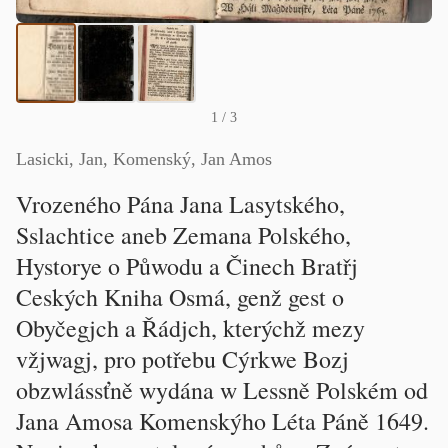
1
/ 3
Lasicki, Jan, Komenský, Jan Amos
Vrozeného Pána Jana Lasytského,
Sslachtice aneb Zemana Polského,
Hystorye o Půwodu a Činech Bratřj
Ceských Kniha Osmá, genž gest o
Obyčegjch a Řádjch, kterýchž mezy
vžjwagj, pro potřebu Cýrkwe Bozj
obzwlássťně wydána w Lessně Polském od
Jana Amosa Komenskýho Léta Páně 1649.