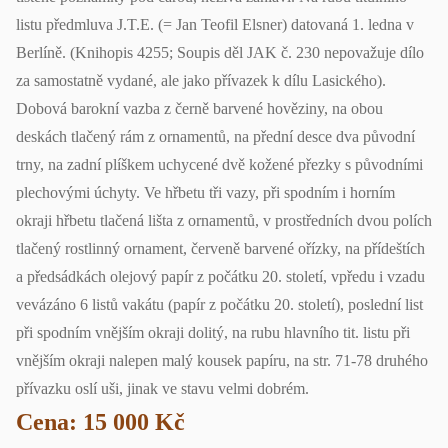
listu předmluva J.T.E. (= Jan Teofil Elsner) datovaná 1. ledna v
Berlíně. (Knihopis 4255; Soupis děl JAK č. 230 nepovažuje dílo
za samostatně vydané, ale jako přívazek k dílu Lasického).
Dobová barokní vazba z černě barvené hověziny, na obou
deskách tlačený rám z ornamentů, na přední desce dva původní
trny, na zadní plíškem uchycené dvě kožené přezky s původními
plechovými úchyty. Ve hřbetu tři vazy, při spodním i horním
okraji hřbetu tlačená lišta z ornamentů, v prostředních dvou polích
tlačený rostlinný ornament, červeně barvené ořízky, na přídeštích
a předsádkách olejový papír z počátku 20. století, vpředu i vzadu
vevázáno 6 listů vakátu (papír z počátku 20. století), poslední list
při spodním vnějším okraji dolitý, na rubu hlavního tit. listu při
vnějším okraji nalepen malý kousek papíru, na str. 71-78 druhého
přívazku oslí uši, jinak ve stavu velmi dobrém.
Cena: 15 000 Kč