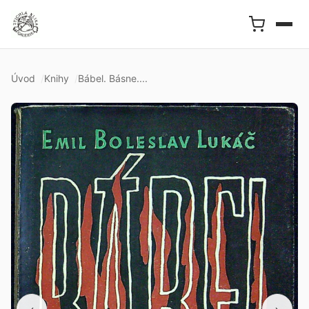
Úvod
Knihy
Bábel. Básne....