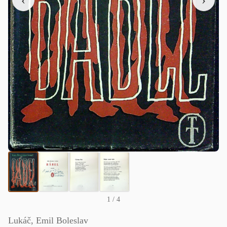
‹
›
1
/ 4
Lukáč, Emil Boleslav