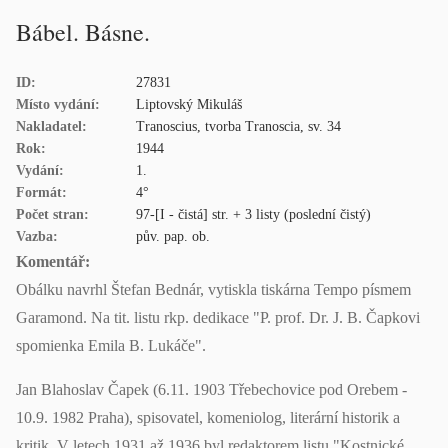
Bábel. Básne.
ID:
27831
Místo vydání:
Liptovský Mikuláš
Nakladatel:
Tranoscius, tvorba Tranoscia, sv. 34
Rok:
1944
Vydání:
1.
Formát:
4°
Počet stran:
97-[I - čistá] str. + 3 listy (poslední čistý)
Vazba:
pův. pap. ob.
Komentář:
Obálku navrhl Štefan Bednár, vytiskla tiskárna Tempo písmem
Garamond. Na tit. listu rkp. dedikace "P. prof. Dr. J. B. Čapkovi
spomienka Emila B. Lukáče".
Jan Blahoslav Čapek (6.11. 1903 Třebechovice pod Orebem -
10.9. 1982 Praha), spisovatel, komeniolog, literární historik a
kritik. V letech 1931 až 1936 byl redaktorem listu "Kostnické