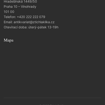
Hradešínská 1449/50
Praha 10 – Vinohrady
101 00
Telefon:
+420 222 222 079
Email:
antikvariat@ztichlaklika.cz
Otevírací doba: úterý-pátek 13-19h
Mapa