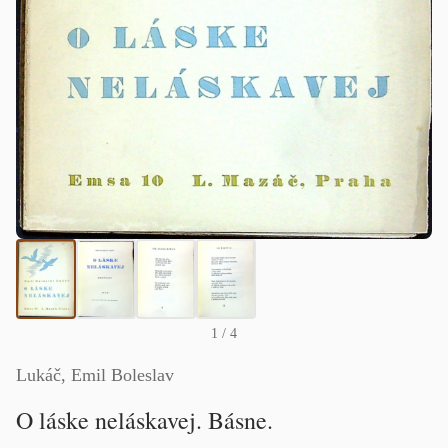
1
/ 4
Lukáč, Emil Boleslav
O láske neláskavej. Básne.