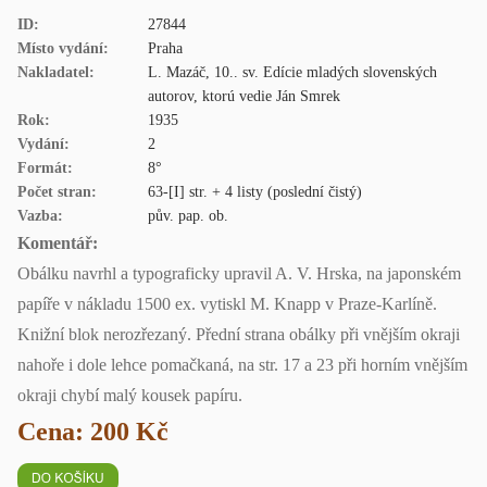
ID:
27844
Místo vydání:
Praha
Nakladatel:
L. Mazáč, 10.. sv. Edície mladých slovenských
autorov, ktorú vedie Ján Smrek
Rok:
1935
Vydání:
2
Formát:
8°
Počet stran:
63-[I] str. + 4 listy (poslední čistý)
Vazba:
pův. pap. ob.
Komentář:
Obálku navrhl a typograficky upravil A. V. Hrska, na japonském
papíře v nákladu 1500 ex. vytiskl M. Knapp v Praze-Karlíně.
Knižní blok nerozřezaný. Přední strana obálky při vnějším okraji
nahoře i dole lehce pomačkaná, na str. 17 a 23 při horním vnějším
okraji chybí malý kousek papíru.
Cena: 200 Kč