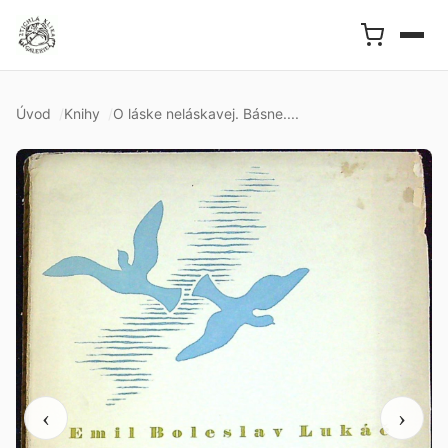
Úvod
Knihy
O láske neláskavej. Básne....
‹
›