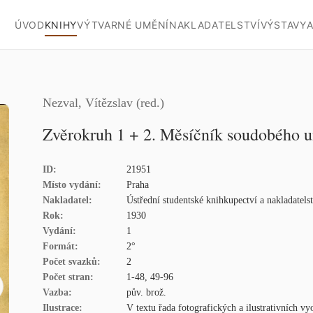
ÚVOD
KNIHY
VÝTVARNÉ UMĚNÍ
NAKLADATELSTVÍ
VÝSTAVY
A
Nezval, Vítězslav (red.)
Zvěrokruh 1 + 2. Měsíčník soudobého u
ID:
21951
Místo vydání:
Praha
Nakladatel:
Ústřední studentské knihkupectví a nakladatelst
Rok:
1930
Vydání:
1
Formát:
2°
Počet svazků:
2
Počet stran:
1-48, 49-96
Vazba:
pův. brož.
Ilustrace:
V textu řada fotografických a ilustrativních vy