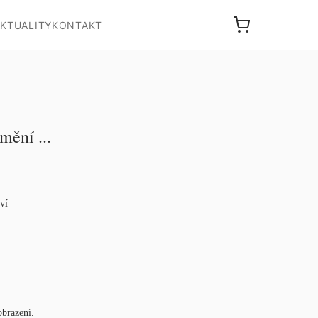
KTUALITY
KONTAKT
mění ...
ví
obrazení.