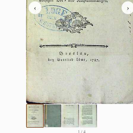
‹
›
1
/ 4