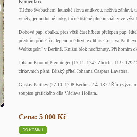
Komentář:
Tištěno švabachem, latinské slova antikvou, neživá záhlaví, t
viněty, jednoduché linky, tučně tištěné plné iniciálky ve výši 
Dobová pap. obálka, přes větší část hřbetu přelepen pap. štíte
předním přídeští nalepeno mědiryt. ex libris Gustava Partheye, 
Weltkugeln" v Berlíně. Knižní blok neoříznutý. Při horním o
Johann Konrad Pfenninger (15.11. 1747 Zürich - 11.9. 1792 
církevních písní. Blízký přítel Johanna Caspara Lavatera.
Gustav Parthey (27.10. 1798 Berlín - 2.4. 1872 Řím) význam
soupisu grafického díla Václava Hollara..
Cena: 5 000 Kč