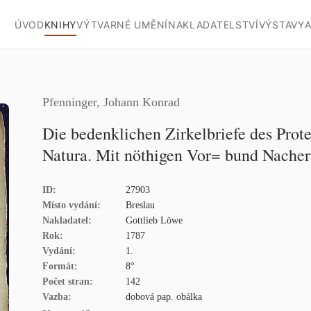
ÚVOD
KNIHY
VÝTVARNÉ UMĚNÍ
NAKLADATELSTVÍ
VÝSTAVY
A
Pfenninger, Johann Konrad
Die bedenklichen Zirkelbriefe des Prote
Natura. Mit nöthigen Vor= bund Nacher
ID:
27903
Místo vydání:
Breslau
Nakladatel:
Gottlieb Löwe
Rok:
1787
Vydání:
1.
Formát:
8°
Počet stran:
142
Vazba:
dobová pap. obálka