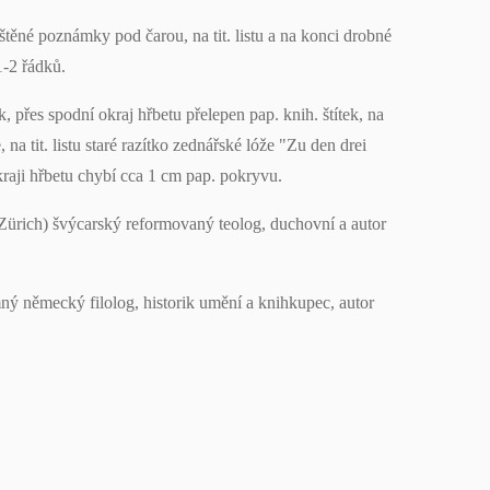
ištěné poznámky pod čarou, na tit. listu a na konci drobné
1-2 řádků.
k, přes spodní okraj hřbetu přelepen pap. knih. štítek, na
na tit. listu staré razítko zednářské lóže "Zu den drei
kraji hřbetu chybí cca 1 cm pap. pokryvu.
Zürich) švýcarský reformovaný teolog, duchovní a autor
ný německý filolog, historik umění a knihkupec, autor