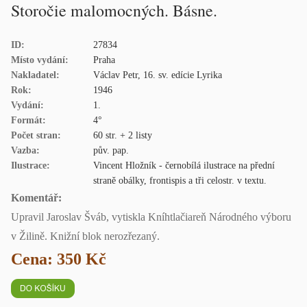
Storočie malomocných. Básne.
ID:
27834
Místo vydání:
Praha
Nakladatel:
Václav Petr, 16. sv. edície Lyrika
Rok:
1946
Vydání:
1.
Formát:
4°
Počet stran:
60 str. + 2 listy
Vazba:
pův. pap.
Ilustrace:
Vincent Hložník - černobílá ilustrace na přední
straně obálky, frontispis a tři celostr. v textu.
Komentář:
Upravil Jaroslav Šváb, vytiskla Kníhtlačiareň Národného výboru
v Žilině. Knižní blok nerozřezaný.
Cena: 350 Kč