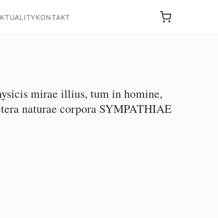
KTUALITY
KONTAKT
sicis mirae illius, tum in homine,
 cetera naturae corpora SYMPATHIAE