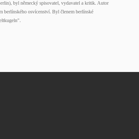
erlin), byl německý spisovatel, vydavatel a kritik. Autor
ům berlínského osvícenství. Byl členem berlínské
eltkugeln".