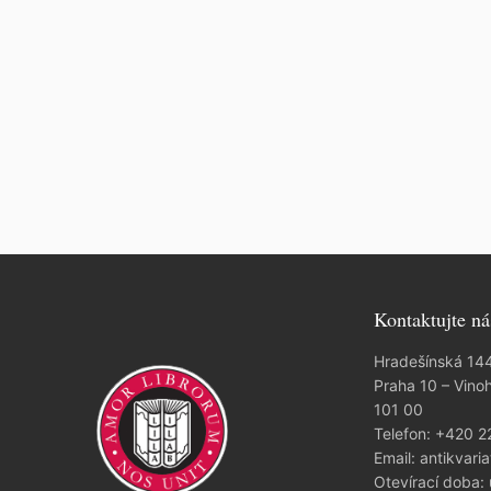
Kontaktujte ná
Hradešínská 14
Praha 10 – Vino
101 00
Telefon:
+420 2
Email:
antikvaria
Otevírací doba: