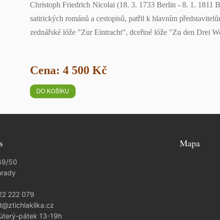
Christoph Friedrich Nicolai (18. 3. 1733 Berlin - 8. 1. 1811 B
satirických románů a cestopisů, patřil k hlavním představitel
zednářské lóže "Zur Eintracht", dceřiné lóže "Zu den Drei W
Cena: 4 500 Kč
s
Mapa
49/50
hrady
22 222 079
t@ztichlaklika.cz
 úterý-pátek 13-19h