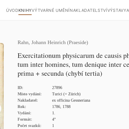
ÚVOD
KNIHY
VÝTVARNÉ UMĚNÍ
NAKLADATELSTVÍ
VÝSTAVY
A
Rahn, Johann Heinrich (Praeside)
Exercitationum physicarum de causis phy
tum inter homines, tum denique inter
prima + secunda (chybí tertia)
ID:
27896
Místo vydání:
Turici (= Zürich)
Nakladatel:
ex officina Gessneriana
Rok:
1786, 1788
Vydání:
1.
Formát:
4°
Počet svazků:
1