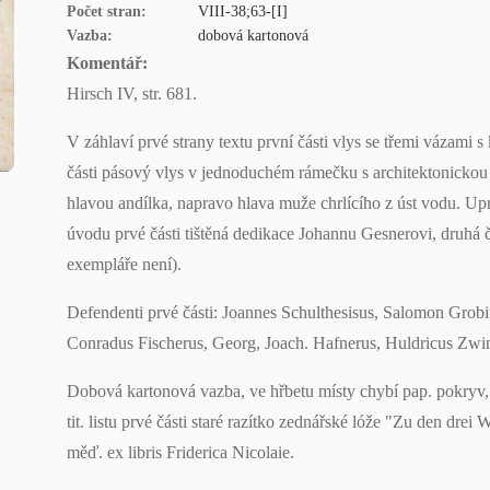
Počet stran:
VIII-38;63-[I]
Vazba:
dobová kartonová
Komentář:
Hirsch IV, str. 681.
V záhlaví prvé strany textu první části vlys se třemi vázami 
části pásový vlys v jednoduchém rámečku s architektonickou
hlavou andílka, napravo hlava muže chrlícího z úst vodu. Up
úvodu prvé části tištěná dedikace Johannu Gesnerovi, druhá 
exempláře není).
Defendenti prvé části: Joannes Schulthesisus, Salomon Grobi
Conradus Fischerus, Georg, Joach. Hafnerus, Huldricus Zwin
Dobová kartonová vazba, ve hřbetu místy chybí pap. pokryv, př
tit. listu prvé části staré razítko zednářské lóže "Zu den dre
měď. ex libris Friderica Nicolaie.