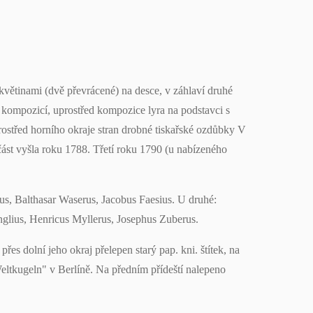
s květinami (dvě převrácené) na desce, v záhlaví druhé
 kompozicí, uprostřed kompozice lyra na podstavci s
rostřed horního okraje stran drobné tiskařské ozdůbky V
část vyšla roku 1788. Třetí roku 1790 (u nabízeného
us, Balthasar Waserus, Jacobus Faesius. U druhé:
glius, Henricus Myllerus, Josephus Zuberus.
es dolní jeho okraj přelepen starý pap. kni. štítek, na
i Weltkugeln" v Berlíně. Na předním přídeští nalepeno