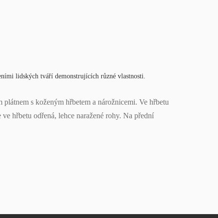
ními lidských tváří demonstrujících různé vlastnosti.
m plátnem s koženým hřbetem a nárožnicemi. Ve hřbetu
ve hřbetu odřená, lehce naražené rohy. Na přední