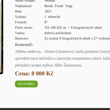
Místo vydání:
Weimar
Nakladatel:
Bernh. Friedr. Voigt
Rok:
1853
Vydání:
1. německé
Formát:
8°
Počet stran:
XX-186-[II] str. + 8 litografických tabulí
Vazba:
dobová polokožená
Ilustrace:
Za textem 8 litografických tabulí s 27 vyobraze
Komentář:
Tištěno antikvou. - Dobová kartonová vazba potažená černý
uprostřed mezi tlačeným a zlaceným ornamentem název, kůže 
předsádce podpis tužkou Jiřího Šalamouna.
Cena: 8 000 Kč