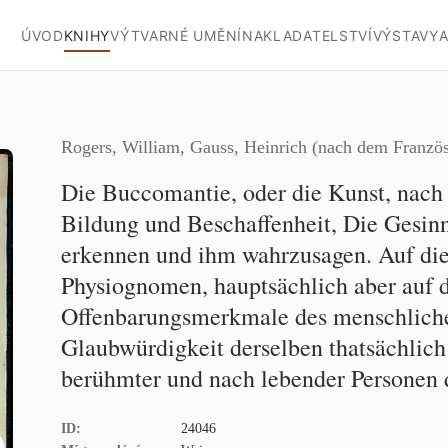
ÚVOD
KNIHY
VÝTVARNÉ UMĚNÍ
NAKLADATELSTVÍ
VÝSTAVY
A
Rogers, William, Gauss, Heinrich (nach dem Französ
Die Buccomantie, oder die Kunst, nac
Bildung und Beschaffenheit, Die Gesin
erkennen und ihm wahrzusagen. Auf di
Physiognomen, hauptsächlich aber auf d
Offenbarungsmerkmale des menschliche
Glaubwürdigkeit derselben thatsächlich
berühmter und nach lebender Personen 
ID:
24046