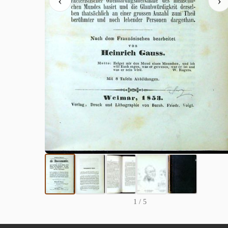
‹
›
1
/ 5