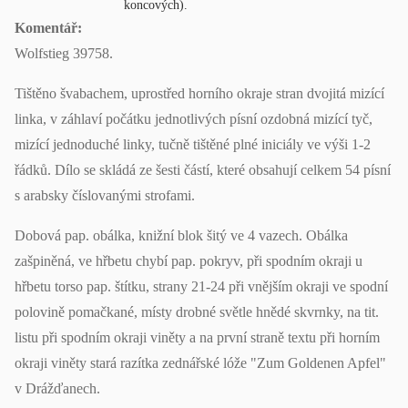
koncových).
Komentář:
Wolfstieg 39758.
Tištěno švabachem, uprostřed horního okraje stran dvojitá mizící
linka, v záhlaví počátku jednotlivých písní ozdobná mizící tyč,
mizící jednoduché linky, tučně tištěné plné iniciály ve výši 1-2
řádků. Dílo se skládá ze šesti částí, které obsahují celkem 54 písní
s arabsky číslovanými strofami.
Dobová pap. obálka, knižní blok šitý ve 4 vazech. Obálka
zašpiněná, ve hřbetu chybí pap. pokryv, při spodním okraji u
hřbetu torso pap. štítku, strany 21-24 při vnějším okraji ve spodní
polovině pomačkané, místy drobné světle hnědé skvrnky, na tit.
listu při spodním okraji viněty a na první straně textu při horním
okraji viněty stará razítka zednářské lóže "Zum Goldenen Apfel"
v Drážďanech.