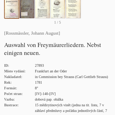
1
/ 5
[Rossmässler, Johann August]
Auswahl von Freymäurerliedern. Nebst
einigen neuen.
ID:
27893
Místo vydání:
Frankfurt an der Oder
Nakladatel:
in Commission bey Strauss (Carl Gottlieb Strauss)
Rok:
1781
Formát:
8°
Počet stran:
[IV]-140-[IV]
Vazba:
dobová pap. obálka
Ilustrace:
15 mědirytinových vinět (jedna na tit. listu, 7 v
záhlaví předmluvy a počátku jednotlivých částí, 7