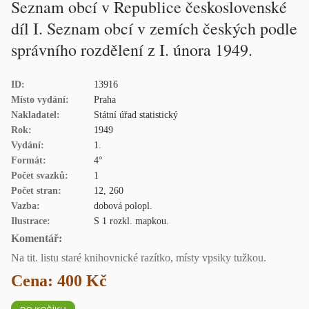
Seznam obcí v Republice československé
díl I. Seznam obcí v zemích českých podle
správního rozdělení z I. února 1949.
ID:
13916
Místo vydání:
Praha
Nakladatel:
Státní úřad statistický
Rok:
1949
Vydání:
1.
Formát:
4°
Počet svazků:
1
Počet stran:
12, 260
Vazba:
dobová polopl.
Ilustrace:
S 1 rozkl. mapkou.
Komentář:
Na tit. listu staré knihovnické razítko, místy vpsiky tužkou.
Cena: 400 Kč