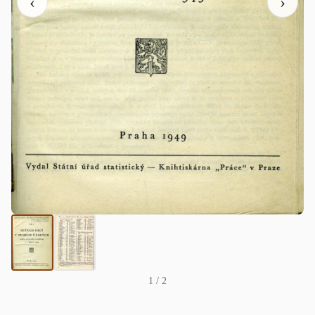
‹
›
1
/ 2