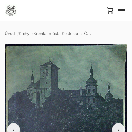
Úvod
Knihy
Kronika města Kostelce n. Č. l...
‹
›