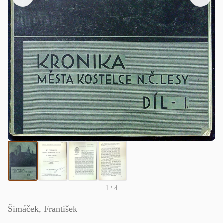
1
/ 4
Šimáček, František