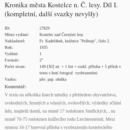
Kronika města Kostelce n. Č. lesy. Díl I.
(kompletní, další svazky nevyšly)
ID:
27829
Místo vydání:
Kostelec nad Černými lesy
Nakladatel:
Fr. Kadeřábek, knižnice "Průboje", číslo 2.
Rok:
1935
Vydání:
1.
Formát:
2°
Počet stran:
149-[XI] str. + 1 list + rozkl. příloha + 5 příloh v
textu s šesti fotograf. vyobrazeními
Vazba:
pův. pap. obálka
Komentář:
V textu na několika listech tabulky s přehledem obyvatelstva,
svobodných, ženatých a vdaných, ovdovělých, výsledky sčítání
lidu, majitelů domů, na straně 17 rodokmen Smiřických, , na
straně 70-75 rodokmen knížecího rodu Liechtensteinů. Mezi
stranou 16-17 barevná příloha s vyobrazením kosteleckého