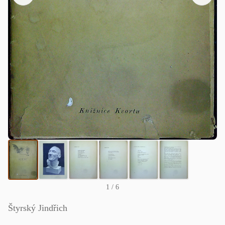
1
/ 6
Štyrský Jindřich