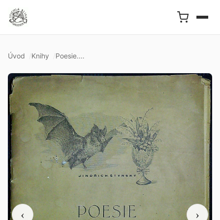
Úvod
Knihy
Poesie....
‹
›