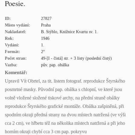
Poesie.
ID:
27827
Místo vydání:
Praha
Nakladatel:
B. Stýblo, Knižnice Kvartu sv. 1.
Rok:
1946
Vydání:
1.
Formát:
2°
Počet stran:
49-[I - čistá] str. + 3 listy (poslední čistý)
Vazba:
pův. pap. obálka
Komentář:
Upravil Vít Obrtel, za tit. listem fotograf. reprodukce Štyrského
posmrtné masky. Původní pap. obálka s chlopní, ve které jsou
volně vložené složené tiskové archy, na přední straně obálky
reprodukce Štyrského grafické montáže. Obálka zašpiněná, při
spodním okraji předná strany na dvou místech natržená (ve výši
cca 2 cm), ve hřbetu též na několika místech natržená a při jeho
horním okraji chybí cca 3 cm pap. pokryvu