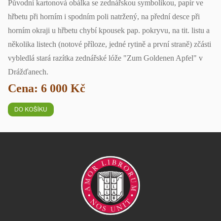
Původní kartonová obálka se zednářskou symbolikou, papír ve
hřbetu při horním i spodním poli natržený, na přední desce při
horním okraji u hřbetu chybí kpousek pap. pokryvu, na tit. listu a
několika listech (notové příloze, jedné rytině a první straně) zčásti
vybledlá stará razítka zednářské lóže "Zum Goldenen Apfel" v
Drážďanech.
Cena: 6 000 Kč