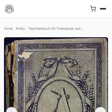
Úvod
Knihy
Taschenbuch für Freimaurer auf...