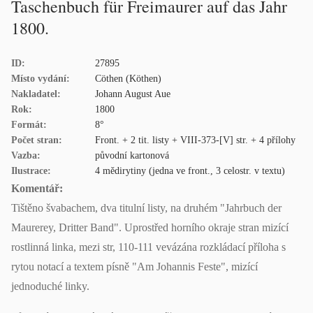
Taschenbuch für Freimaurer auf das Jahr
1800.
ID:
27895
Místo vydání:
Cöthen (Köthen)
Nakladatel:
Johann August Aue
Rok:
1800
Formát:
8°
Počet stran:
Front. + 2 tit. listy + VIII-373-[V] str. + 4 přílohy
Vazba:
původní kartonová
Ilustrace:
4 mědirytiny (jedna ve front., 3 celostr. v textu)
Komentář:
Tištěno švabachem, dva titulní listy, na druhém "Jahrbuch der
Maurerey, Dritter Band". Uprostřed horního okraje stran mizící
rostlinná linka, mezi str, 110-111 vevázána rozkládací příloha s
rytou notací a textem písně "Am Johannis Feste", mizící
jednoduché linky.