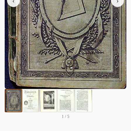
‹
›
1
/ 5