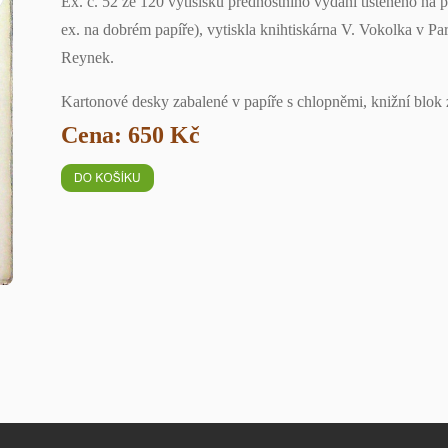
Ex. č. 52 ze 120 výtisisků přednostního vydání tištěného na
ex. na dobrém papíře), vytiskla knihtiskárna V. Vokolka v Par
Reynek.
Kartonové desky zabalené v papíře s chlopněmi, knižní blok z
Cena: 650 Kč