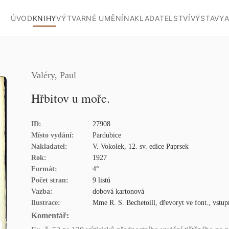
ÚVOD
KNIHY
VÝTVARNÉ UMĚNÍ
NAKLADATELSTVÍ
VÝSTAVY
A
Valéry, Paul
Hřbitov u moře.
ID:
27908
Místo vydání:
Pardubice
Nakladatel:
V. Vokolek, 12. sv. edice Paprsek
Rok:
1927
Formát:
4°
Počet stran:
9 listů
Vazba:
dobová kartonová
Ilustrace:
Mme R. S. Bechetoill, dřevoryt ve font., vstupn
Komentář: