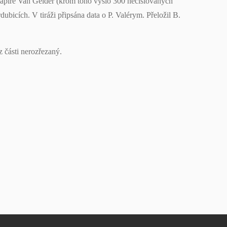
 papíře Van Gelder (krom toho vyšlo 300 nečíslovaných
dubicích. V tiráži připsána data o P. Valérym. Přeložil B.
 části nerozřezaný.