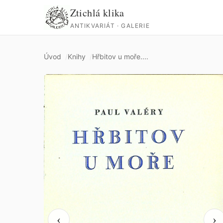
Ztichlá klika
ANTIKVARIÁT · GALERIE
Úvod
Knihy
Hřbitov u moře....
‹
›