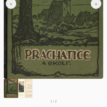
‹
›
1
/ 2