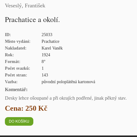
Veseslý, František
Prachatice a okolí.
ID:
25033
Místo vydání:
Prachatice
Nakladatel:
Karel Vaněk
Rok:
1924
Formát:
8°
Počet svazků:
1
Počet stran:
143
Vazba:
původní poloplátěná kartonová
Komentář:
Desky lehce ošoupané a při okrajích podřené, jinak pěkný stav.
Cena: 250 Kč