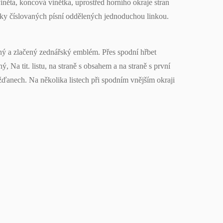
 viněta, koncová vinětka, uprostřed horního okraje stran
bsky číslovaných písní oddělených jednoduchou linkou.
ný a zlačený zednářský emblém. Přes spodní hřbet
ý, Na tit. listu, na straně s obsahem a na straně s první
žďanech. Na několika listech při spodním vnějším okraji