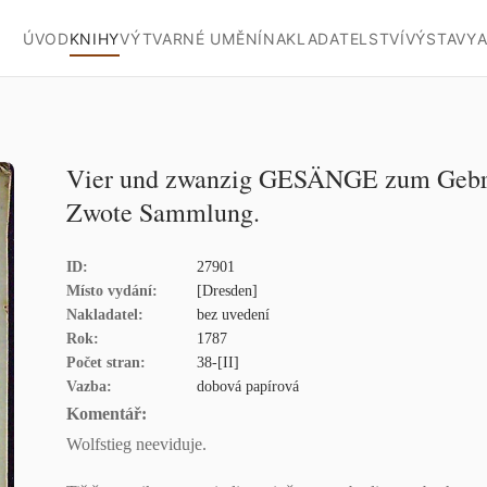
ÚVOD
KNIHY
VÝTVARNÉ UMĚNÍ
NAKLADATELSTVÍ
VÝSTAVY
A
Vier und zwanzig GESÄNGE zum Gebrauc
Zwote Sammlung.
ID:
27901
Místo vydání:
[Dresden]
Nakladatel:
bez uvedení
Rok:
1787
Počet stran:
38-[II]
Vazba:
dobová papírová
Komentář:
Wolfstieg neeviduje.