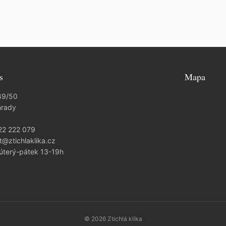
s
Mapa
49/50
hrady
22 222 079
t@ztichlaklika.cz
 úterý-pátek 13-19h
© 2026 Ztichlá klika