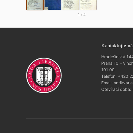
1
/ 4
Kontaktujte ná
Hradešínská 14
Praha 10 – Vino
101 00
Telefon:
+420 2
Email:
antikvaria
Otevírací doba: