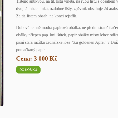
Tištěno antikvou, na tit. listu viněta, na rubu listu s obsahem
dvojitá mizící linka, ozdobné lišty, zpěvník obsahuje 24 ara
Za tit. listem obsah, na konci rejstřík.
Dobová temně modrá papírová obálka, ne přední straně tlače
obálky přlepen pap. kni. štítek, papír obálky místy lehce odřen
písní stará razítka zednářské lóže "Zu goldenen Apfel" v Drá
pomačkaný papír.
Cena: 3 000 Kč