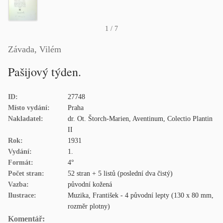
1
/ 7
Závada, Vilém
Pašijový týden.
ID:
27748
Místo vydání:
Praha
Nakladatel:
dr. Ot. Štorch-Marien, Aventinum, Colectio Plantin
II
Rok:
1931
Vydání:
1.
Formát:
4°
Počet stran:
52 stran + 5 listů (poslední dva čistý)
Vazba:
původní kožená
Ilustrace:
Muzika, František - 4 původní lepty (130 x 80 mm,
rozměr plotny)
Komentář: