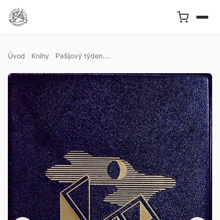
Úvod
Knihy
Pašijový týden....