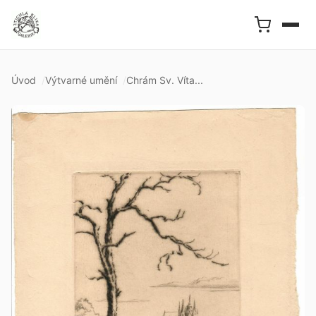
Úvod
Výtvarné umění
Chrám Sv. Víta...