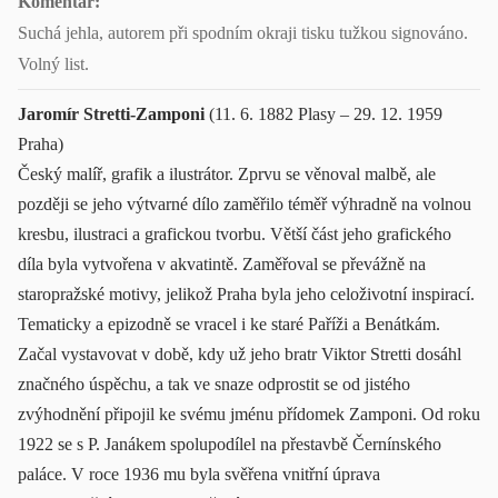
Komentář:
Suchá jehla, autorem při spodním okraji tisku tužkou signováno.
Volný list.
Jaromír Stretti-Zamponi
(11. 6. 1882 Plasy – 29. 12. 1959
Praha)
Český malíř, grafik a ilustrátor. Zprvu se věnoval malbě, ale
později se jeho výtvarné dílo zaměřilo téměř výhradně na volnou
kresbu, ilustraci a grafickou tvorbu. Větší část jeho grafického
díla byla vytvořena v akvatintě. Zaměřoval se převážně na
staropražské motivy, jelikož Praha byla jeho celoživotní inspirací.
Tematicky a epizodně se vracel i ke staré Paříži a Benátkám.
Začal vystavovat v době, kdy už jeho bratr Viktor Stretti dosáhl
značného úspěchu, a tak ve snaze odprostit se od jistého
zvýhodnění připojil ke svému jménu přídomek Zamponi. Od roku
1922 se s P. Janákem spolupodílel na přestavbě Černínského
paláce. V roce 1936 mu byla svěřena vnitřní úprava