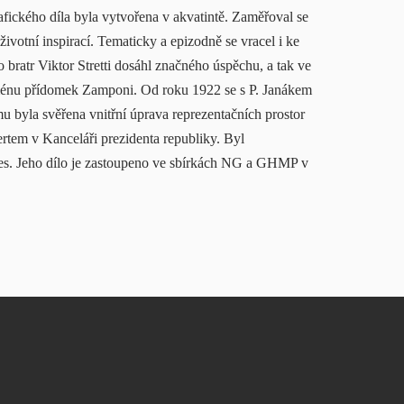
rafického díla byla vytvořena v akvatintě. Zaměřoval se
životní inspirací. Tematicky a epizodně se vracel i ke
 bratr Viktor Stretti dosáhl značného úspěchu, a tak ve
 jménu přídomek Zamponi. Od roku 1922 se s P. Janákem
u byla svěřena vnitřní úprava reprezentačních prostor
tem v Kanceláři prezidenta republiky. Byl
. Jeho dílo je zastoupeno ve sbírkách NG a GHMP v
.