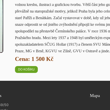
volnou kresbu, ilustraci a grafickou tvorbu. Větší část jeho g
převážně na staropražské motivy, jelikož Praha byla jeho celo
staré Paříži a Benátkám. Začal vystavovat v době, kdy už jeho
snaze odprostit se od jistého zvýhodnění připojil ke svému
spolupodílel na přestavbě Černínského paláce. V roce 1936 m
Pražského hradu. Mezi lety 1937 a 1948 byl uměleckým exper
spoluzakladatelem SČUG Hollar (1917) a členem SVU Mánes
Praze, MG v Brně, KGVU ve Zlíně, GVU v Ostravě a jinde
Cena: 1 500 Kč
s
Mapa
49/50