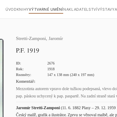
ÚVOD
KNIHY
VÝTVARNÉ UMĚNÍ
NAKLADATELSTVÍ
VÝSTAVY
A
Stretti-Zamponi, Jaromír
P.F. 1919
ID:
2676
Rok:
1918
Rozměry:
147 x 138 mm (240 x 197 mm)
Komentář:
Mezzotinta autorem vpravo dole tužkou podepsaná, vlevo dole
pap. páskou uchycený k pap. paspartě. Na zadní straně stará 
Jaromír Stretti-Zamponi
(11. 6. 1882 Plasy – 29. 12. 1959
Český malíř, grafik a ilustrátor. Zprvu se věnoval malbě, ale