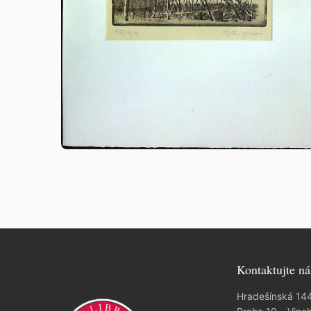
Kontaktujte ná
Hradešínská 14