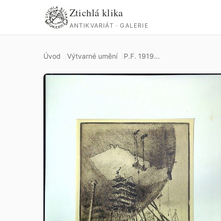
Ztichlá klika
ANTIKVARIÁT · GALERIE
Úvod
Výtvarné umění
P.F. 1919...