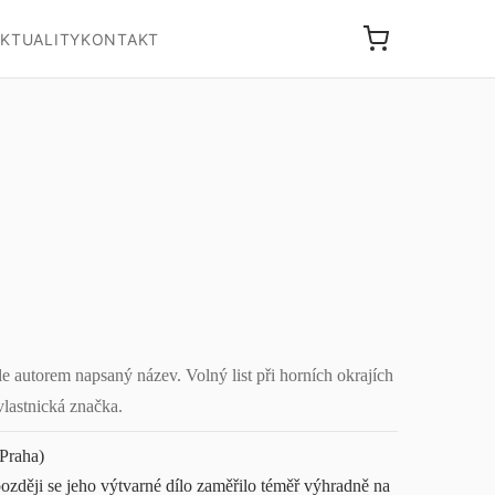
KTUALITY
KONTAKT
 autorem napsaný název. Volný list při horních okrajích
vlastnická značka.
 Praha)
 později se jeho výtvarné dílo zaměřilo téměř výhradně na