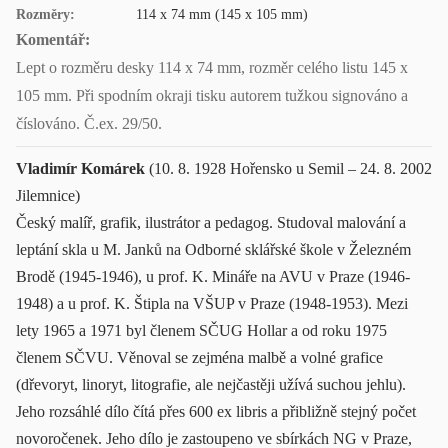
Rozměry:
114 x 74 mm (145 x 105 mm)
Komentář:
Lept o rozměru desky 114 x 74 mm, rozměr celého listu 145 x
105 mm. Při spodním okraji tisku autorem tužkou signováno a
číslováno. Č.ex. 29/50.
Vladimír Komárek
(10. 8. 1928 Hořensko u Semil – 24. 8. 2002
Jilemnice)
Český malíř, grafik, ilustrátor a pedagog. Studoval malování a
leptání skla u M. Janků na Odborné sklářské škole v Železném
Brodě (1945-1946), u prof. K. Mináře na AVU v Praze (1946-
1948) a u prof. K. Štipla na VŠUP v Praze (1948-1953). Mezi
lety 1965 a 1971 byl členem SČUG Hollar a od roku 1975
členem SČVU. Věnoval se zejména malbě a volné grafice
(dřevoryt, linoryt, litografie, ale nejčastěji užívá suchou jehlu).
Jeho rozsáhlé dílo čítá přes 600 ex libris a přibližně stejný počet
novoročenek. Jeho dílo je zastoupeno ve sbírkách NG v Praze,