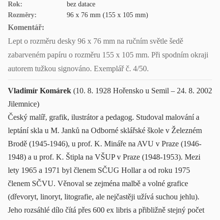
Rok:
bez datace
Rozměry:
96 x 76 mm (155 x 105 mm)
Komentář:
Lept o rozměru desky 96 x 76 mm na ručním světle šedě
zabarveném papíru o rozměru 155 x 105 mm. Při spodním okraji
autorem tužkou signováno. Exemplář č. 4/50.
Vladimír Komárek
(10. 8. 1928 Hořensko u Semil – 24. 8. 2002
Jilemnice)
Český malíř, grafik, ilustrátor a pedagog. Studoval malování a
leptání skla u M. Janků na Odborné sklářské škole v Železném
Brodě (1945-1946), u prof. K. Mináře na AVU v Praze (1946-
1948) a u prof. K. Štipla na VŠUP v Praze (1948-1953). Mezi
lety 1965 a 1971 byl členem SČUG Hollar a od roku 1975
členem SČVU. Věnoval se zejména malbě a volné grafice
(dřevoryt, linoryt, litografie, ale nejčastěji užívá suchou jehlu).
Jeho rozsáhlé dílo čítá přes 600 ex libris a přibližně stejný počet