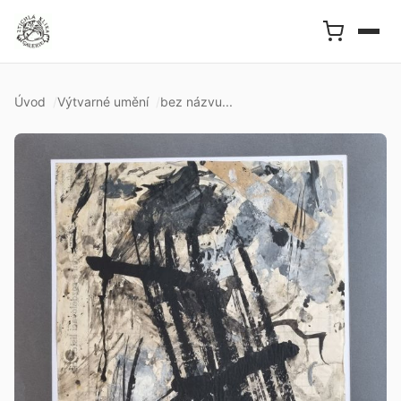
Úvod
Výtvarné umění
bez názvu...