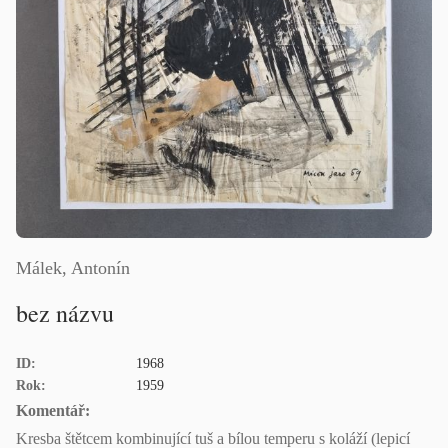
Málek, Antonín
bez názvu
ID:
1968
Rok:
1959
Komentář:
Kresba štětcem kombinující tuš a bílou temperu s koláží (lepicí