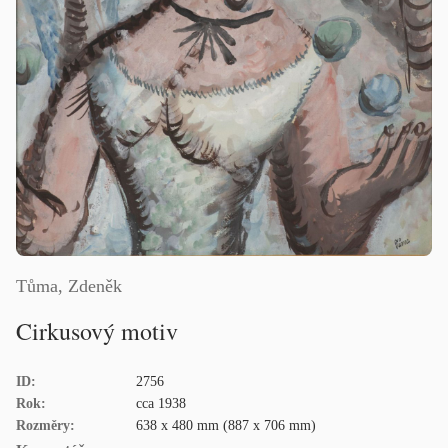
Tůma, Zdeněk
Cirkusový motiv
ID:
2756
Rok:
cca 1938
Rozměry:
638 x 480 mm (887 x 706 mm)