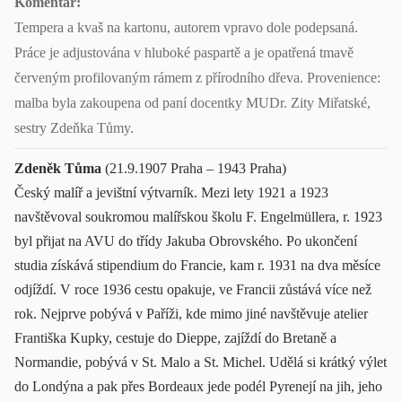
Komentář:
Tempera a kvaš na kartonu, autorem vpravo dole podepsaná.
Práce je adjustována v hluboké paspartě a je opatřená tmavě
červeným profilovaným rámem z přírodního dřeva. Provenience:
malba byla zakoupena od paní docentky MUDr. Zity Miřatské,
sestry Zdeňka Tůmy.
Zdeněk Tůma
(21.9.1907 Praha – 1943 Praha)
Český malíř a jevištní výtvarník. Mezi lety 1921 a 1923
navštěvoval soukromou malířskou školu F. Engelmüllera, r. 1923
byl přijat na AVU do třídy Jakuba Obrovského. Po ukončení
studia získává stipendium do Francie, kam r. 1931 na dva měsíce
odjíždí. V roce 1936 cestu opakuje, ve Francii zůstává více než
rok. Nejprve pobývá v Paříži, kde mimo jiné navštěvuje atelier
Františka Kupky, cestuje do Dieppe, zajíždí do Bretaně a
Normandie, pobývá v St. Malo a St. Michel. Udělá si krátký výlet
do Londýna a pak přes Bordeaux jede podél Pyrenejí na jih, jeho