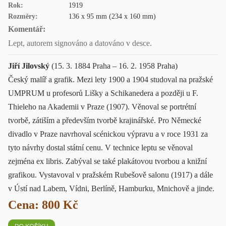
Rok:
1919
Rozměry:
136 x 95 mm (234 x 160 mm)
Komentář:
Lept, autorem signováno a datováno v desce.
Jiří Jilovský
(15. 3. 1884 Praha – 16. 2. 1958 Praha)
Český malíř a grafik. Mezi lety 1900 a 1904 studoval na pražské
UMPRUM u profesorů Lišky a Schikanedera a později u F.
Thieleho na Akademii v Praze (1907). Věnoval se portrétní
tvorbě, zátiším a především tvorbě krajinářské. Pro Německé
divadlo v Praze navrhoval scénickou výpravu a v roce 1931 za
tyto návrhy dostal státní cenu. V technice leptu se věnoval
zejména ex libris. Zabýval se také plakátovou tvorbou a knižní
grafikou. Vystavoval v pražském Rubešově salonu (1917) a dále
v Ústí nad Labem, Vídni, Berlíně, Hamburku, Mnichově a jinde.
Cena: 800 Kč