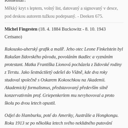
Komentář:
Měkký kryt s leptem, volný list, datovaný a signovaný v desce,
pod deskou autorem tužkou podepsaný. - Deeken 675.
Michel Fingesten
(18. 4. 1884 Buckowitz - 8. 10. 1943
Cerisano)
Rakousko-uherský grafik a malíř. Jeho otec Leone Finkelstein byl
Rakušan židovského původu, povoláním tkadlec a vyznáním
protestant. Matka Františka Lionová pocházela z židovské rodiny
z Terstu. Jako šestnáctiletý odešel do Vídně, kde dva roky
studoval společně s Oskarem Kokoschkou na Akademii.
Akademický formalismus, představovaný především silně
konzervativním prof. Griepenkerlem mu nevyhovoval a proto
školu po dvou letech opustil.
Odjel do Hamburku, poté do Ameriky, Austrálie a Hongkongu.
Roku 1913 se po několika letech svého neklidného putování