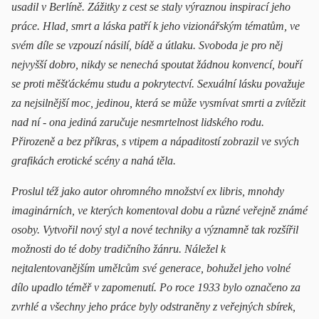
usadil v Berlíně. Zážitky z cest se staly výraznou inspirací jeho
práce. Hlad, smrt a láska patří k jeho vizionářským tématům, ve
svém díle se vzpouzí násilí, bídě a útlaku. Svoboda je pro něj
nejvyšší dobro, nikdy se nenechá spoutat žádnou konvencí, bouří
se proti měšťáckému studu a pokrytectví. Sexuální lásku považuje
za nejsilnější moc, jedinou, která se může vysmívat smrti a zvítězit
nad ní - ona jediná zaručuje nesmrtelnost lidského rodu.
Přirozeně a bez příkras, s vtipem a nápaditostí zobrazil ve svých
grafikách erotické scény a nahá těla.
Proslul též jako autor ohromného množství ex libris, mnohdy
imaginárních, ve kterých komentoval dobu a různé veřejně známé
osoby. Vytvořil nový styl a nové techniky a významně tak rozšířil
možnosti do té doby tradičního žánru. Náležel k
nejtalentovanějším umělcům své generace, bohužel jeho volné
dílo upadlo téměř v zapomenutí. Po roce 1933 bylo označeno za
zvrhlé a všechny jeho práce byly odstraněny z veřejných sbírek,