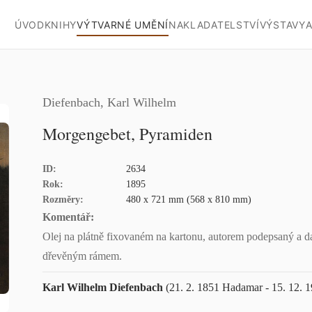
ÚVOD
KNIHY
VÝTVARNÉ UMĚNÍ
NAKLADATELSTVÍ
VÝSTAVY
A
Diefenbach, Karl Wilhelm
Morgengebet, Pyramiden
ID:
2634
Rok:
1895
Rozměry:
480 x 721 mm (568 x 810 mm)
Komentář:
Olej na plátně fixovaném na kartonu, autorem podepsaný a d
dřevěným rámem.
Karl Wilhelm Diefenbach
(21. 2. 1851 Hadamar - 15. 12. 1