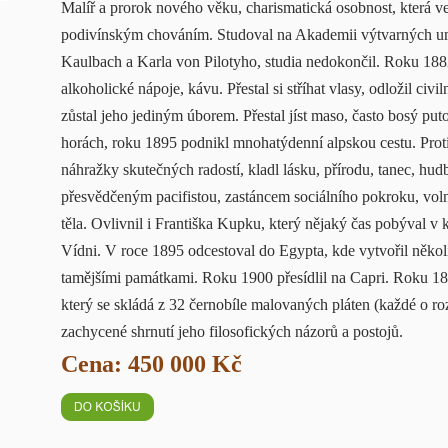
Malíř a prorok nového věku, charismatická osobnost, která v
podivínským chováním. Studoval na Akademii výtvarných u
Kaulbach a Karla von Pilotyho, studia nedokončil. Roku 1882 s
alkoholické nápoje, kávu. Přestal si stříhat vlasy, odložil civi
zůstal jeho jediným úborem. Přestal jíst maso, často bosý pu
horách, roku 1895 podnikl mnohatýdenní alpskou cestu. Proti 
náhražky skutečných radostí, kladl lásku, přírodu, tanec, hud
přesvědčeným pacifistou, zastáncem sociálního pokroku, vol
těla. Ovlivnil i Františka Kupku, který nějaký čas pobýval v
Vídni. V roce 1895 odcestoval do Egypta, kde vytvořil něko
tamějšími památkami. Roku 1900 přesídlil na Capri. Roku 18
který se skládá z 32 černobíle malovaných pláten (každé o r
zachycené shrnutí jeho filosofických názorů a postojů.
Cena: 450 000 Kč