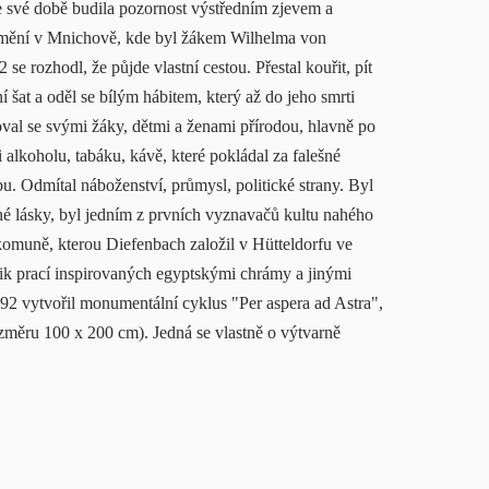
e své době budila pozornost výstředním zjevem a
mění v Mnichově, kde byl žákem Wilhelma von
e rozhodl, že půjde vlastní cestou. Přestal kouřit, pít
lní šat a oděl se bílým hábitem, který až do jeho smrti
toval se svými žáky, dětmi a ženami přírodou, hlavně po
alkoholu, tabáku, kávě, které pokládal za falešné
bu. Odmítal náboženství, průmysl, politické strany. Byl
né lásky, byl jedním z prvních vyznavačů kultu nahého
 komuně, kterou Diefenbach založil v Hütteldorfu ve
lik prací inspirovaných egyptskými chrámy a jinými
92 vytvořil monumentální cyklus "Per aspera ad Astra",
ozměru 100 x 200 cm). Jedná se vlastně o výtvarně