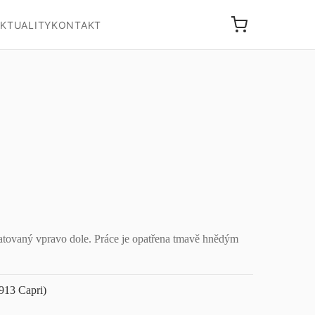
KTUALITY
KONTAKT
atovaný vpravo dole. Práce je opatřena tmavě hnědým
913 Capri)