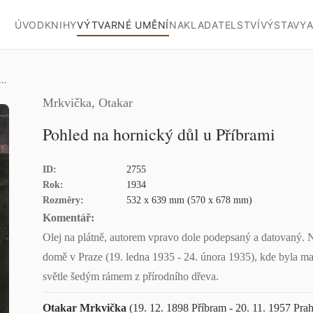
ÚVOD
KNIHY
VÝTVARNÉ UMĚNÍ
NAKLADATELSTVÍ
VÝSTAVY
A
..
Mrkvička, Otakar
Pohled na hornický důl u Příbrami
ID:
2755
Rok:
1934
Rozměry:
532 x 639 mm (570 x 678 mm)
Komentář:
Olej na plátně, autorem vpravo dole podepsaný a datovaný.
domě v Praze (19. ledna 1935 - 24. února 1935), kde byla ma
světle šedým rámem z přírodního dřeva.
Otakar Mrkvička
(19. 12. 1898 Příbram - 20. 11. 1957 Pra