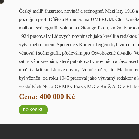
Český malíř, ilustrátor, novinář a scénograf. Mezi lety 1918
později u prof. Dítěte a Brunnera na UMPRUM. Člen Umělec
malbou, scénografií, volnou a užitou grafikou, knižní tvorbou 
1924 pracoval v Lidových novninách jako kreslíř a redaktor
výtvarného umění. Společně s Karlem Teigem byl tvůrcem mo
věnoval i scénografii, především pro Osvobozené divadlo. Ve
satirickým kresbám, které publikoval v novinách a časopisech
umění a kritiku, Lidové noviny, Volné směry, atd. Malbou 
byl vězněn, od roku 1945 pracoval jako výtvarný redaktor a 
ve sbírkách NG a GHMP v Praze, MG v Brně, AJG v Hluboké
Cena: 400 000 Kč