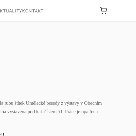
KTUALITY
KONTAKT
 Na rubu štítek Umělecké besedy z výstavy v Obecním
lba vystavena pod kat. číslem 51. Práce je opatřena
ha)