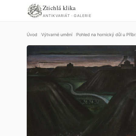
Ztichlá klika
ANTIKVARIÁT · GALERIE
Úvod
Výtvarné umění
Pohled na hornický důl u Příbr.