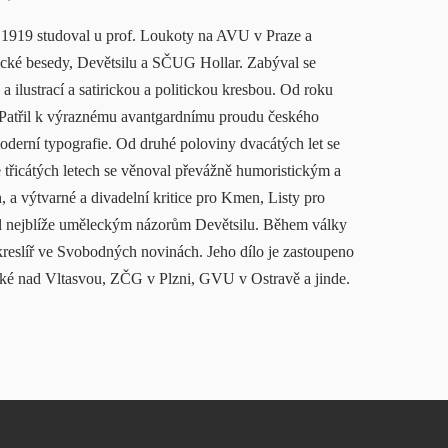
 a 1919 studoval u prof. Loukoty na AVU v Praze a
ké besedy, Devětsilu a SČUG Hollar. Zabýval se
a ilustrací a satirickou a politickou kresbou. Od roku
. Patřil k výraznému avantgardnímu proudu českého
derní typografie. Od druhé poloviny dvacátých let se
 třicátých letech se věnoval převážně humoristickým a
, a výtvarné a divadelní kritice pro Kmen, Listy pro
byl nejblíže uměleckým názorům Devětsilu. Během války
kreslíř ve Svobodných novinách. Jeho dílo je zastoupeno
 nad Vltasvou, ZČG v Plzni, GVU v Ostravě a jinde.