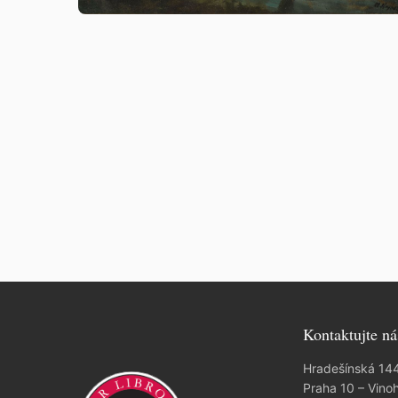
Kontaktujte ná
Hradešínská 14
Praha 10 – Vino