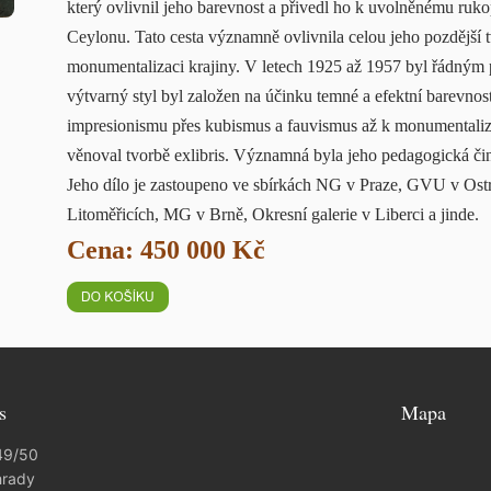
který ovlivnil jeho barevnost a přivedl ho k uvolněnému ruko
Ceylonu. Tato cesta významně ovlivnila celou jeho pozdější tv
monumentalizaci krajiny. V letech 1925 až 1957 byl řádným 
výtvarný styl byl založen na účinku temné a efektní barevnos
impresionismu přes kubismus a fauvismus až k monumentaliz
věnoval tvorbě exlibris. Významná byla jeho pedagogická či
Jeho dílo je zastoupeno ve sbírkách NG v Praze, GVU v O
Litoměřicích, MG v Brně, Okresní galerie v Liberci a jinde.
Cena: 450 000 Kč
s
Mapa
49/50
hrady