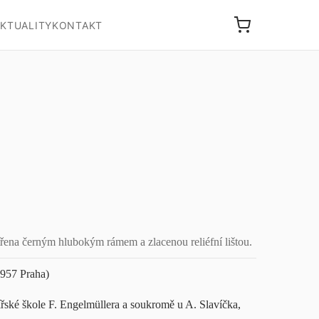
KTUALITY
KONTAKT
třena černým hlubokým rámem a zlacenou reliéfní lištou.
1957 Praha)
ířské škole F. Engelmüllera a soukromě u A. Slavíčka,