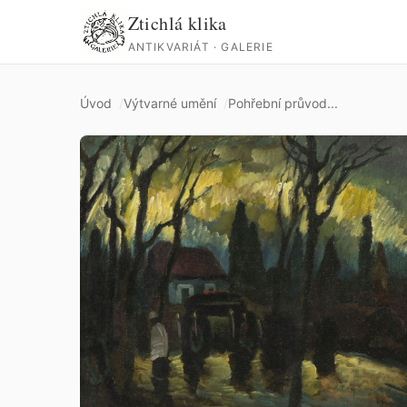
Ztichlá klika
ANTIKVARIÁT · GALERIE
Úvod
Výtvarné umění
Pohřební průvod...