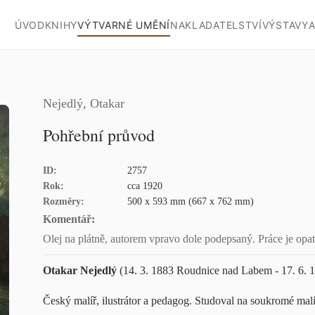
ÚVOD
KNIHY
VÝTVARNÉ UMĚNÍ
NAKLADATELSTVÍ
VÝSTAVY
A
Nejedlý, Otakar
Pohřební průvod
ID:
2757
Rok:
cca 1920
Rozměry:
500 x 593 mm (667 x 762 mm)
Komentář:
Olej na plátně, autorem vpravo dole podepsaný. Práce je opa
Otakar Nejedlý
(14. 3. 1883 Roudnice nad Labem - 17. 6. 
Český malíř, ilustrátor a pedagog. Studoval na soukromé mal