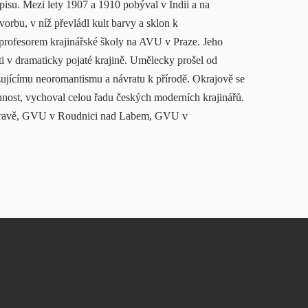
pisu. Mezi lety 1907 a 1910 pobýval v Indii a na
orbu, v níž převládl kult barvy a sklon k
profesorem krajinářské školy na AVU v Praze. Jeho
ti v dramaticky pojaté krajině. Umělecky prošel od
ujícímu neoromantismu a návratu k přírodě. Okrajově se
nnost, vychoval celou řadu českých moderních krajinářů.
stravě, GVU v Roudnici nad Labem, GVU v