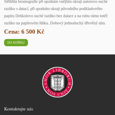
Stříbřitá bromografie při spodním vnějším okraji autorovo suché
razítko s datací, při spodním okraji původního podkladového
papíru Drtikolovo suché razítko bez datace a na rubu rámu totéž
razítko na papírovém štítku. Dobový jednoduchý dřevěný rám.
Cena: 6 500 Kč
Kontaktujte nás