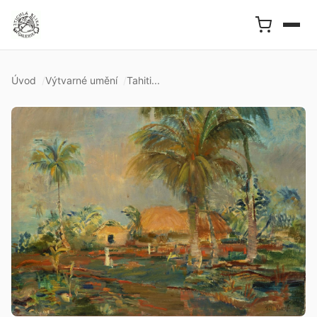
Úvod
Výtvarné umění
Tahiti...