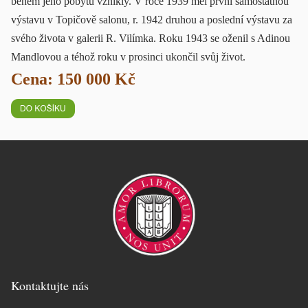
během jeho pobytu vznikly. V roce 1939 měl první samostatnou
výstavu v Topičově salonu, r. 1942 druhou a poslední výstavu za
svého života v galerii R. Vilímka. Roku 1943 se oženil s Adinou
Mandlovou a téhož roku v prosinci ukončil svůj život.
Cena: 150 000 Kč
Kontaktujte nás