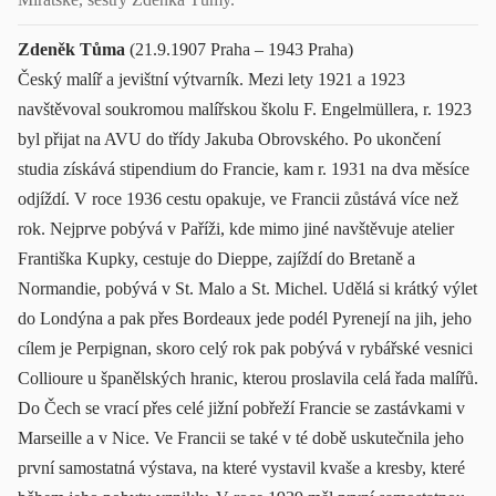
Zdeněk Tůma
(21.9.1907 Praha – 1943 Praha)
Český malíř a jevištní výtvarník. Mezi lety 1921 a 1923
navštěvoval soukromou malířskou školu F. Engelmüllera, r. 1923
byl přijat na AVU do třídy Jakuba Obrovského. Po ukončení
studia získává stipendium do Francie, kam r. 1931 na dva měsíce
odjíždí. V roce 1936 cestu opakuje, ve Francii zůstává více než
rok. Nejprve pobývá v Paříži, kde mimo jiné navštěvuje atelier
Františka Kupky, cestuje do Dieppe, zajíždí do Bretaně a
Normandie, pobývá v St. Malo a St. Michel. Udělá si krátký výlet
do Londýna a pak přes Bordeaux jede podél Pyrenejí na jih, jeho
cílem je Perpignan, skoro celý rok pak pobývá v rybářské vesnici
Collioure u španělských hranic, kterou proslavila celá řada malířů.
Do Čech se vrací přes celé jižní pobřeží Francie se zastávkami v
Marseille a v Nice. Ve Francii se také v té době uskutečnila jeho
první samostatná výstava, na které vystavil kvaše a kresby, které