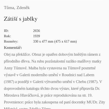
Tůma, Zdeněk
Zátiší s jablky
ID:
2656
Rok:
1939
Rozměry:
330 x 477 mm (475 x 617 mm)
Komentář:
Olej na překližce. Obraz je opatřen dobovým hnědým rámem z
přírodního dřeva. Na rubu pozůstalostní razítko malířovy matky
Anny Tůmové. Malba byla vystavena na Tůmově posmrtné
výstavě v Galerii moderního umění v Roudnici nad Labem
(1987) a později v Galerii výtvarného umění v Chebu (1987). V
doprovodném katalogu těchto dvou výstav, které připravila Dr.
Miroslava Hlaváčková, je práce reprodukována na str. 19.
Provenience: práce byla zakoupena od paní docentky MUDr. Zity
Miřatské, sestry Zdeňka Tůmy.