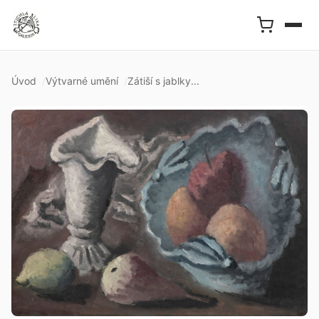
Úvod
Výtvarné umění
Zátiší s jablky...