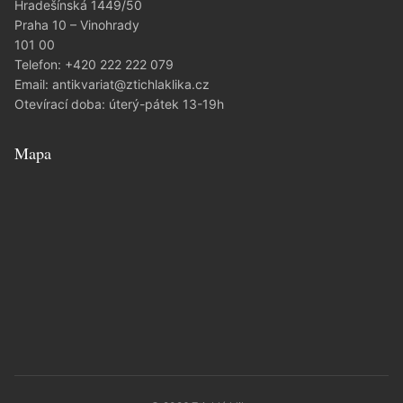
Hradešínská 1449/50
Praha 10 – Vinohrady
101 00
Telefon:
+420 222 222 079
Email:
antikvariat@ztichlaklika.cz
Otevírací doba: úterý-pátek 13-19h
Mapa