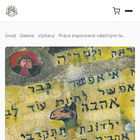
Úvod
Galerie
Výstavy
Práce inspirované válečnými te...