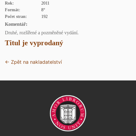
Rok:
2011
Formát:
8°
Počet stran:
192
Komentář:
Druhé, rozšířené a pozměněné vydání.
Titul je vyprodaný
← Zpět na nakladatelství