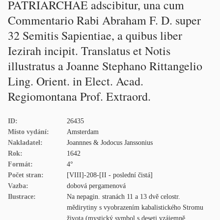
PATRIARCHAE adscibitur, una cum
Commentario Rabi Abraham F. D. super
32 Semitis Sapientiae, a quibus liber
Iezirah incipit. Translatus et Notis
illustratus a Joanne Stephano Rittangelio
Ling. Orient. in Elect. Acad.
Regiomontana Prof. Extraord.
ID:
26435
Místo vydání:
Amsterdam
Nakladatel:
Joannnes & Jodocus Janssonius
Rok:
1642
Formát:
4°
Počet stran:
[VIII]-208-[II - poslední čistá]
Vazba:
dobová pergamenová
Ilustrace:
Na nepagin. stranách 11 a 13 dvě celostr.
mědirytiny s vyobrazením kabalistického Stromu
života (mystický symbol s deseti vzájemně