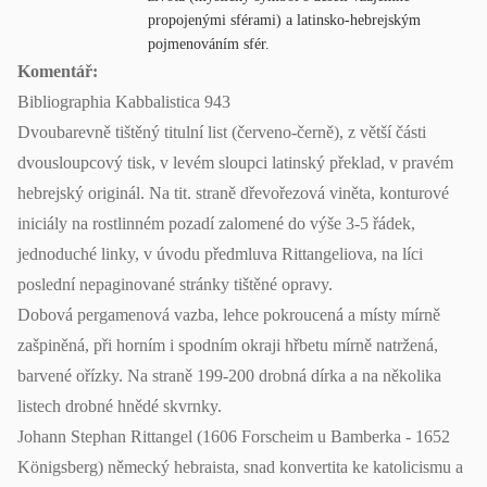
propojenými sférami) a latinsko-hebrejským
pojmenováním sfér.
Komentář:
Bibliographia Kabbalistica 943
Dvoubarevně tištěný titulní list (červeno-černě), z větší části
dvousloupcový tisk, v levém sloupci latinský překlad, v pravém
hebrejský originál. Na tit. straně dřevořezová viněta, konturové
iniciály na rostlinném pozadí zalomené do výše 3-5 řádek,
jednoduché linky, v úvodu předmluva Rittangeliova, na líci
poslední nepaginované stránky tištěné opravy.
Dobová pergamenová vazba, lehce pokroucená a místy mírně
zašpiněná, při horním i spodním okraji hřbetu mírně natržená,
barvené ořízky. Na straně 199-200 drobná dírka a na několika
listech drobné hnědé skvrnky.
Johann Stephan Rittangel (1606 Forscheim u Bamberka - 1652
Königsberg) německý hebraista, snad konvertita ke katolicismu a