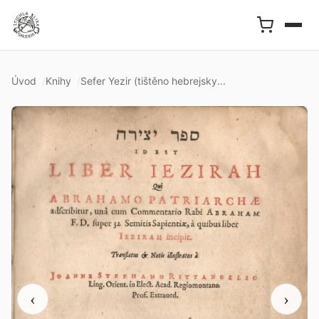
Úvod
Knihy
Sefer Yezir (tištěno hebrejsky...
‹
›