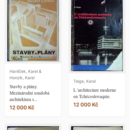
Havlíček, Karel &
Honzík, Karel
Teige, Karel
Stavby a plány.
L´architecture moderne
Mezinárodní soudobá
en Tchécoslovaquie.
architektura s...
12 000 Kč
12 000 Kč