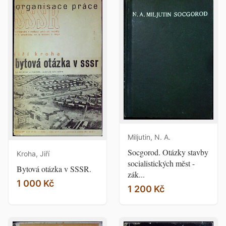
Miljutin, N. A.
Socgorod. Otázky stavby
Kroha, Jiří
socialistických měst -
Bytová otázka v SSSR.
zák...
1 000 Kč
1 200 Kč