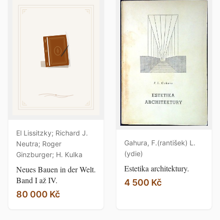
El Lissitzky; Richard J.
Gahura, F.(rantišek) L.
Neutra; Roger
(ydie)
Ginzburger; H. Kulka
Estetika architektury.
Neues Bauen in der Welt.
Band I až IV.
4 500 Kč
80 000 Kč