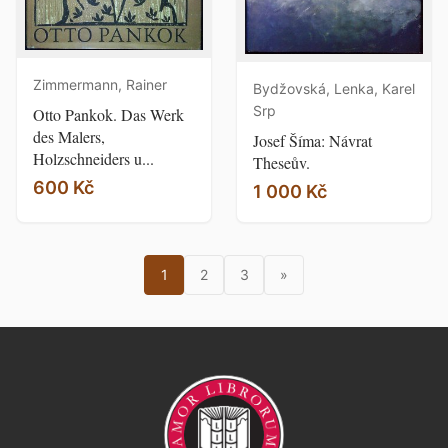
Zimmermann, Rainer
Bydžovská, Lenka, Karel
Srp
Otto Pankok. Das Werk
des Malers,
Josef Šíma: Návrat
Holzschneiders u...
Theseův.
600 Kč
1 000 Kč
1
2
3
»