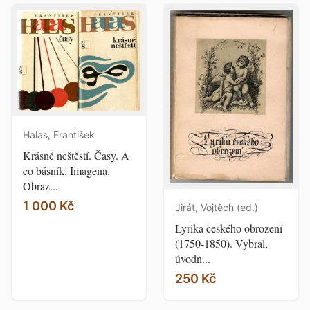
Halas, František
Krásné neštěstí. Časy. A
co básník. Imagena.
Obraz...
1 000 Kč
Jirát, Vojtěch (ed.)
Lyrika českého obrození
(1750-1850). Vybral,
úvodn...
250 Kč