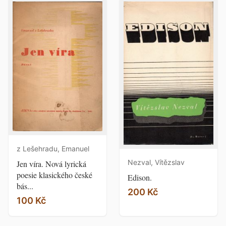
z Lešehradu, Emanuel
Nezval, Vítězslav
Jen víra. Nová lyrická
poesie klasického české
Edison.
bás...
200 Kč
100 Kč