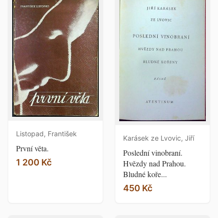
Listopad, František
Karásek ze Lvovic, Jiří
První věta.
Poslední vinobraní.
1 200 Kč
Hvězdy nad Prahou.
Bludné koře...
450 Kč